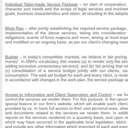
Individual Tailor-made Service Package
– on start of cooperation, 
character and needs and the scope of legal services and involvem
goals, business characteristics and vision, all resulting in the adopt
Work Plan
– after jointly establishing the required service package,
implementation of the above services, taking into consideration
obligations, events of force majeure and more, aiming at most expe
and modified on an ongoing basis, as per our client's changing nee
Budget
– in today's competitive markets, we believe in fair pricin
money". In DNH's vocabulary, this means (a) to render only the serv
adding excessive unnecessary services); and (b) fair pricing that re
(c) consolidation of a service budget jointly with our clients, vis
consumption. The said set budget for each and every client, is revi
in accordance with changes in the work plan, the service package an
Access to Information and Client Supervision and Control
– we fur
control the services we render them. For this purpose, in the upcom
special feature in our firm's website, which will enable each cli
provided by us, to have full access to their own personal area, where
and documents related to the services we render them. In additio
reports on the services rendered on a quarterly basis, and upon 
which may have occurred in the applicable local legislation, which
and include any other information which important to each and every