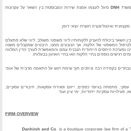
סיגל לעצמו אמנת שירות המבוססת בין השאר על עקרונות
DNH
משרד
ת מקצועית ואינטליגנציה רגשית יוצאי דופן
ין השאר ביכולת להעניק ללקוחותיו ליווי משפטי משולב, ליווי שלא מתעלם
לטיפול המשפטי של הלקוח, אך הנובעים ממנו, היבטים שמקבלים משנה
ינו ומערכת היחסים הייחודית הנבנית עמם והמאפשרת לעורך הדין המלווה
ם רגישים נוספים בחיי הלקוח ו/או בחיי הארגון בבעלותו
, בחרים בקפידה רבה וניתנים תוך שימת דגש על התאמה מרבית של אופי
י עסקי, מתמחה בגיוסי כספים, ייזום וסגירת עסקאות, חיבורים עסקיים
א, פעילויות עסקיות ייחודיות, ימי עיון ועוד
FIRM OVERVIEW
Danhirsh and Co
. is a boutique corporate law firm of a