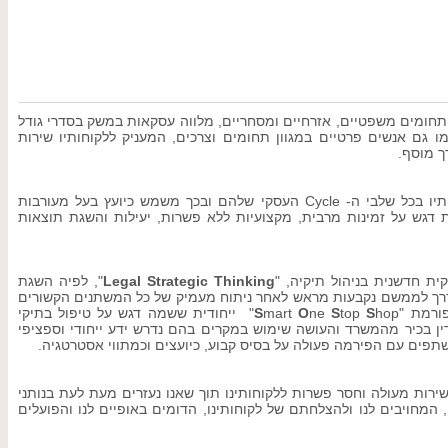
,  תחומים משפטיים, אזרחיים ומסחריים, מלווה עסקאות במשק בסדרי גודל
מו גם אנשים פרטיים במגוון תחומים וצרכים, המעניק ללקוחותיו שירות
רך מוסף
הנו משרד יעיל, המלווה את לקוחותיו בכל שלבי ה- Cycle העסקי שלהם ובכך משמש כיועץ בעל מעורבות
עסקית גבוהה וכ- Facilitator,  זמינות מרבית, מקצועיות ללא פשרות, יעילות והשגת תוצאות
", לפיה השגת
Legal Strategic Thinking
קית חדשנית בניהול תיקיה
רך לממשם נקבעות מראש לאחר ניתוח מעמיק של כל המשתנים הקשורים
hop" ייחודית ששמה דגש על טיפול בתיקי
S
mart
O
ne
S
top
S
טפורמת
 דין בכיר מהמשרד והעושה שימוש במקרים בהם נדרש ידע ייחודי וספציפי
משתפים עם הפירמה פעולה על בסיס קבוע, כיועצים וכמתווי אסטרטגיה
רות מעולה וחסר פשרות ללקוחותינו תוך שאנו נעזרים מעת לעת בנותני
 המחויבים לנו ולהצלחתם של לקוחותינו, הדומים באופיים לנו והפועלים